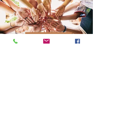
+ d'infos
Réservation ponctuelle
Vous pouvez réserver un créneau d'une ou
plusieurs heures avec accompagnement et
prêt du matériel
(30 € de l'heure sous réserve de
disponibilité des encadrants)